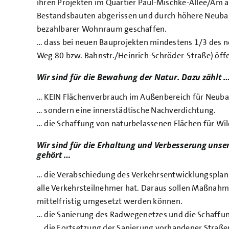
ihren Projekten im Quartier Paul-Mischke-Allee/Am al
Bestandsbauten abgerissen und durch höhere Neubau
bezahlbarer Wohnraum geschaffen.
… dass bei neuen Bauprojekten mindestens 1/3 des 
Weg 80 bzw. Bahnstr./Heinrich-Schröder-Straße) öffe
Wir sind für die Bewahung der Natur. Dazu zählt 
… KEIN Flächenverbrauch im Außenbereich für Neub
… sondern eine innerstädtische Nachverdichtung.
… die Schaffung von naturbelassenen Flächen für Wi
Wir sind für die Erhaltung und Verbesserung unse
gehört …
… die Verabschiedung des Verkehrsentwicklungsplans,
alle Verkehrsteilnehmer hat. Daraus sollen Maßnahm
mittelfristig umgesetzt werden können.
… die Sanierung des Radwegenetzes und die Schaffu
… die Fortsetzung der Sanierung vorhandener Straßen