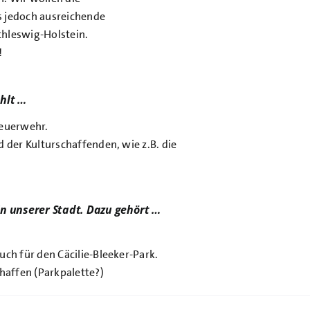
s jedoch ausreichende
chleswig-Holstein.
!
hlt …
Feuerwehr.
 der Kulturschaffenden, wie z.B. die
in unserer Stadt. Dazu gehört …
uch für den Cäcilie-Bleeker-Park.
chaffen (Parkpalette?)