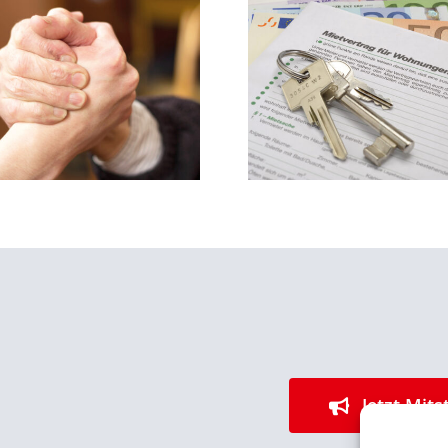
Bezahlbares Wohnen –
Spitzenkandida
wichtiger denn je!
Kommunalwahl 
Jetzt Mits