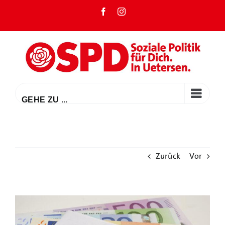
Zum
Facebook
Instagram
Inhalt
springen
GEHE ZU ...
Zurück
Vor
Zeige
grösseres