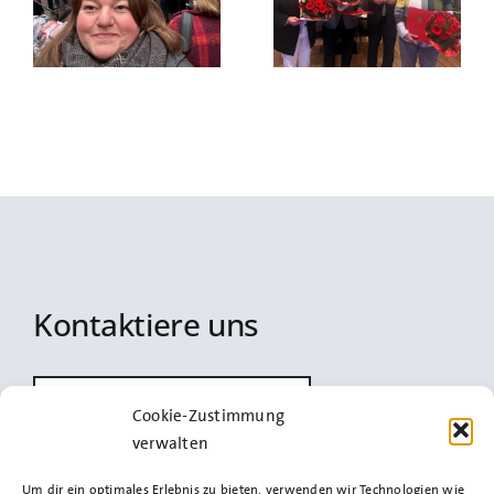
e
Jahre –
Wärmepumpe:
Jubilarehrung!
Stadt soll
6
Nutzung
Erneuerbarer
Energien prüfen
Kontaktiere uns
info@spd-uetersen.de
Cookie-Zustimmung
verwalten
Um dir ein optimales Erlebnis zu bieten, verwenden wir Technologien wie