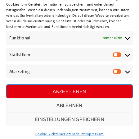
Cookies, um Geräteinformationen zu speichern und/oder darauf
Impressum
zuzugreifen. Wenn du diesen Technologien zustimmst, können wir Daten
wie das Surfverhalten oder eindeutige IDs auf dieser Website verarbeiten.
Wenn du deine Zustimmung nicht erteilst oder zurückziehst, können
bestimmte Merkmale und Funktionen beeinträchtigt werden.
Datenschutz
Funktional
Immer aktiv
Cookie-Richtlinie
Statistiken
Statisti
Marketing
Jetzt Mitstreiter*in als SPD-
Market
Mitglied werden!
AKZEPTIEREN
ABLEHNEN
© 2023 | SPD Uetersen
EINSTELLUNGEN SPEICHERN
Cookie-Richtlinie
Datenschutz
Impressum