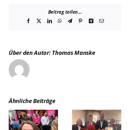
Beitrag teilen...
Facebook
X
LinkedIn
WhatsApp
Telegram
Pinterest
Xing
E-
Mail
Über den Autor:
Thomas Manske
Ähnliche Beiträge
Photovoltaik,
Batterie- und
Wasserstoffspeic
Zusammen 140
sowie