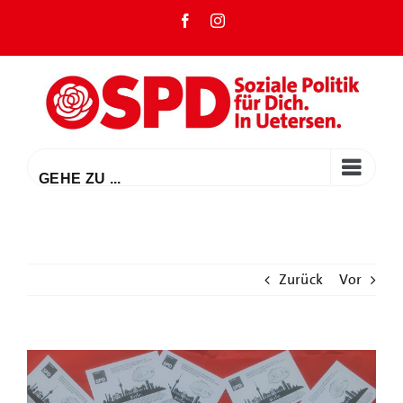
Zum
Facebook
Instagram
Inhalt
springen
GEHE ZU ...
Zurück
Vor
Zeige
grösseres