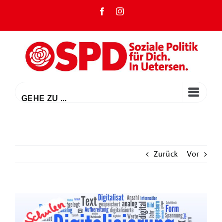
Zum
Facebook
Instagram
Inhalt
springen
GEHE ZU ...
Zurück
Vor
Zeige
grösseres