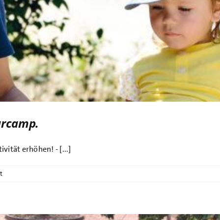
Barcamp.
vität erhöhen! - [...]
t