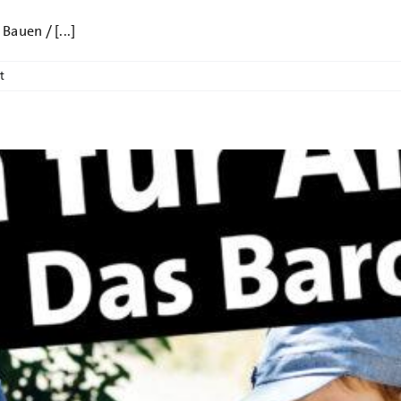
auen / [...]
t