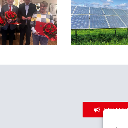
Photovoltaik, Batterie- und
Wasserstoffspeicher sowie
Save the Date: Ki
Wärmepumpe: Stadt soll
Das Barc
Nutzung Erneuerbarer
Energien prüfen
Jetzt Mits