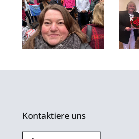
cht in
Zusammen 140 Jahre –
fon 116
Jubilarehrung!
Kontaktiere uns