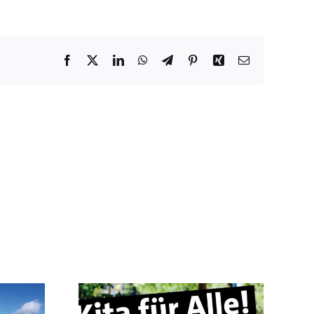
Facebook
X
LinkedIn
WhatsApp
Telegram
Pinterest
Xing
E-
Mail