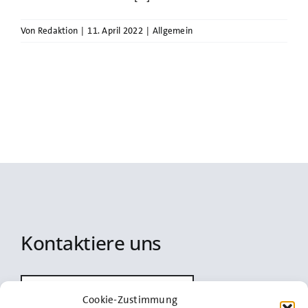
Von
Redaktion
|
11. April 2022
|
Allgemein
Kontaktiere uns
info@spd-uetersen.de
Cookie-Zustimmung