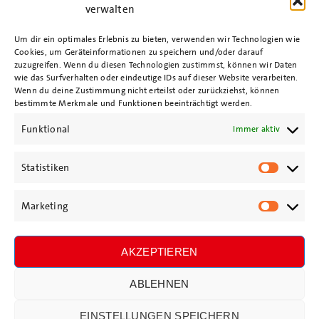
verwalten
Um dir ein optimales Erlebnis zu bieten, verwenden wir Technologien wie
Cookies, um Geräteinformationen zu speichern und/oder darauf
Impressum
zuzugreifen. Wenn du diesen Technologien zustimmst, können wir Daten
wie das Surfverhalten oder eindeutige IDs auf dieser Website verarbeiten.
Wenn du deine Zustimmung nicht erteilst oder zurückziehst, können
bestimmte Merkmale und Funktionen beeinträchtigt werden.
Datenschutz
Funktional
Immer aktiv
Cookie-Richtlinie
Statistiken
Statisti
Marketing
Jetzt Mitstreiter*in als SPD-
Market
Mitglied werden!
AKZEPTIEREN
ABLEHNEN
© 2023 | SPD Uetersen
EINSTELLUNGEN SPEICHERN