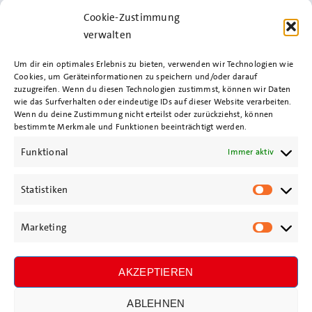
info@spd-uetersen.de
Cookie-Zustimmung
verwalten
Um dir ein optimales Erlebnis zu bieten, verwenden wir Technologien wie
Cookies, um Geräteinformationen zu speichern und/oder darauf
Impressum
zuzugreifen. Wenn du diesen Technologien zustimmst, können wir Daten
wie das Surfverhalten oder eindeutige IDs auf dieser Website verarbeiten.
Wenn du deine Zustimmung nicht erteilst oder zurückziehst, können
bestimmte Merkmale und Funktionen beeinträchtigt werden.
Datenschutz
Funktional
Immer aktiv
Cookie-Richtlinie
Statistiken
Statisti
Marketing
Jetzt Mitstreiter*in als SPD-
Market
Mitglied werden!
AKZEPTIEREN
ABLEHNEN