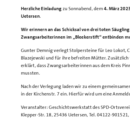
Herzliche Einladung
zu Sonnabend, dem
4. März 202
Uetersen
.
Wir erinnern an das Schicksal von drei toten Säugling
Zwangsarbeiterinnen im „Bleekerstift“ entbinden m
Gunter Demnig verlegt Stolpersteine für Leo Lokot, 
Blazejewski und für ihre befreiten Mütter. Zusätzlich 
erklärt, dass Zwangsarbeiterinnen aus dem Kreis Pin
mussten.
Nach der Verlegung laden wir zu einem gemeinsame
in der Kirchenstr. 7 ein. Hierfür wird um eine Anmel
Veranstalter: Geschichtswerkstatt des SPD-Ortsverei
Klepper-Str. 18, 25436 Uetersen, Tel. 04122-901521