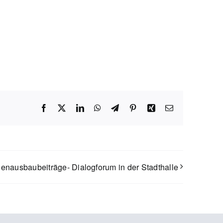
Facebook
X
LinkedIn
WhatsApp
Telegram
Pinterest
Xing
E-
Mail
enausbaubeiträge- Dialogforum in der Stadthalle