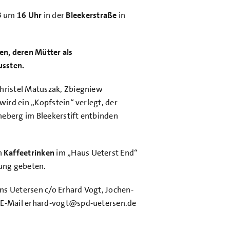
3
um
16 Uhr
in der
Bleekerstraße
in
en, deren Mütter als
ussten.
Christel Matuszak, Zbiegniew
wird ein „Kopfstein“ verlegt, der
neberg im Bleekerstift entbinden
n
Kaffeetrinken
im „Haus Ueterst End“
dung gebeten.
ns Uetersen c/o Erhard Vogt, Jochen-
, E-Mail erhard-vogt@spd-uetersen.de