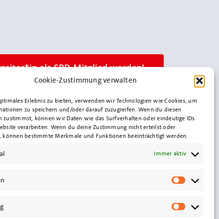
treiter*in als SPD-Mitglied werden!
Cookie-Zustimmung verwalten
optimales Erlebnis zu bieten, verwenden wir Technologien wie Cookies, um
mationen zu speichern und/oder darauf zuzugreifen. Wenn du diesen
n zustimmst, können wir Daten wie das Surfverhalten oder eindeutige IDs
ebsite verarbeiten. Wenn du deine Zustimmung nicht erteilst oder
t, können bestimmte Merkmale und Funktionen beeinträchtigt werden.
al
Immer aktiv
en
Statistik
g
Marketin