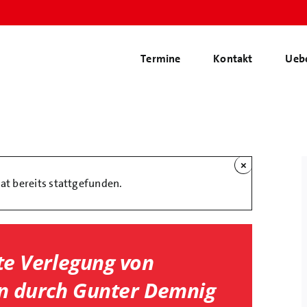
Termine
Kontakt
Ueb
×
at bereits stattgefunden.
te Verlegung von
en durch Gunter Demnig