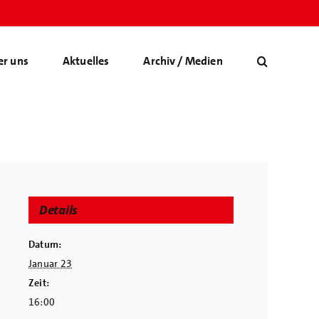
er uns
Aktuelles
Archiv / Medien
Details
Datum:
Januar 23
Zeit:
16:00