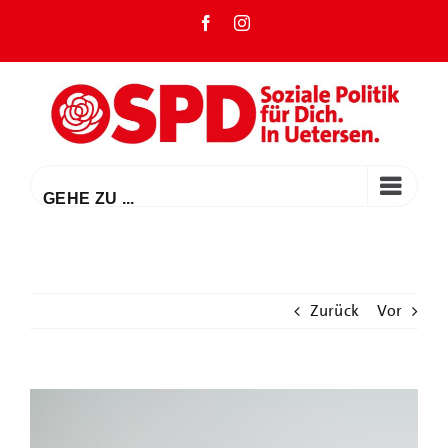
Zum
Facebook
Instagram
Inhalt
springen
GEHE ZU ...
Zurück
Vor
Zeige
grösseres