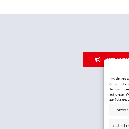
Jetzt Mits
Um dir ein 
Geräteinfor
Technologie
auf dieser W
zurückziehs
Funktion
Statistik