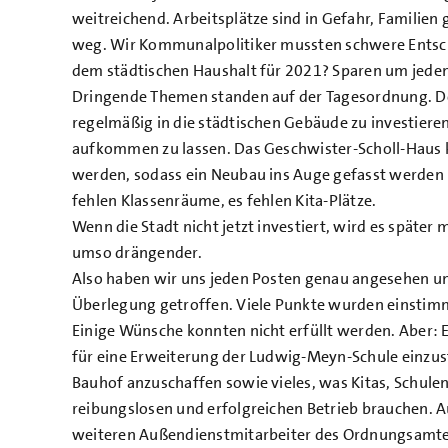
weitreichend. Arbeitsplätze sind in Gefahr, Familie
weg. Wir Kommunalpolitiker mussten schwere Entsc
dem städtischen Haushalt für 2021? Sparen um jeden
Dringende Themen standen auf der Tagesordnung. De
regelmäßig in die städtischen Gebäude zu investiere
aufkommen zu lassen. Das Geschwister-Scholl-Haus 
werden, sodass ein Neubau ins Auge gefasst werd
fehlen Klassenräume, es fehlen Kita-Plätze.
Wenn die Stadt nicht jetzt investiert, wird es später 
umso drängender.
Also haben wir uns jeden Posten genau angesehen un
Überlegung getroffen. Viele Punkte wurden einstim
Einige Wünsche konnten nicht erfüllt werden. Aber:
für eine Erweiterung der Ludwig-Meyn-Schule einzust
Bauhof anzuschaffen sowie vieles, was Kitas, Schule
reibungslosen und erfolgreichen Betrieb brauchen. Auc
weiteren Außendienstmitarbeiter des Ordnungsamte