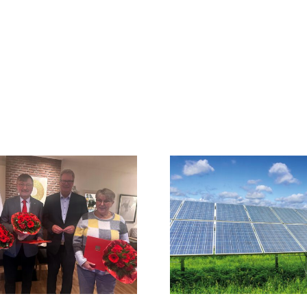
Photovoltaik, Batterie- und
Wasserstoffspeicher sowie
Save the Date: Ki
Wärmepumpe: Stadt soll
Das Barc
Nutzung Erneuerbarer
Energien prüfen