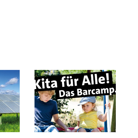
ta für Alle!
amp.